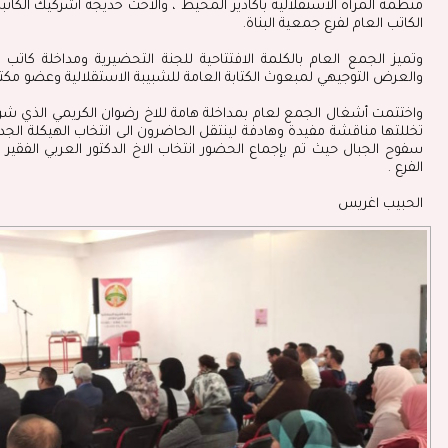
منظمة المرأة الاستقلالية بأكادير المحيط ، والاخت خديجة اشركيك الكاتبة
الكاتب العام لفرع جمعية البناة
.
وتميز الجمع العام بالكلمة الافتتاحية للجنة التحضيرية ومداخلة كات
والعرض التوجيهي لمبعوث الكتابة العامة للشبيبة الاستقلالية وعضو مكتبها
واختتمت أشغال الجمع لعام بمداخلة هامة للاخ رضوان الكريمي الذي شرح ب
تخللتها مناقشة مفيدة وهادفة لينتقل الحاضرون الى انتخاب الهيكلة الجد
سفوح الجبال حيث تم بإجماع الحضور انتخاب الاخ الدكتور العربي الفقير ا
الفرع .
الحبيب اغريس