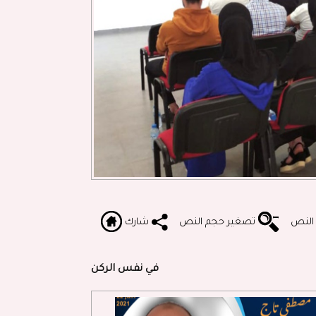
 النص
تصغير حجم النص
شارك
في نفس الركن