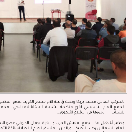
بالمركب الثقافي محمد بزيكا وتحت رئاسة الاخ حسام الكوينة عضو المكتب ا
الجمع العام التأسيسي لفرع منظمة الشبيبة الاستقلالية بالحي المح
للشباب ودورها في الاقلاع التنموي...
وحضر أشغال هذا الجمع مفتش الحزب والاخوة جمال الديواني عضو اللجنة 
العام للشغالين وعبد اللطيف نورالدين المنسق العام لرابطة أساتذة التعليم