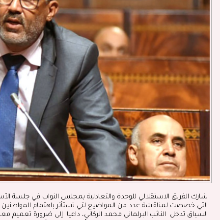
التي خصصت لمناقشة عدد من المواضيع لتي تستأثر باهتمام المواطنين 
السياق تدخل النائب البرلماني محمد الركاني، داعيا إلى ضرورة تعميم مع