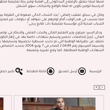
منبها فيما يتعلق بالإصلاح البيداغوجي إلى أهمية توفير بيئة تعليمية متط
الدراسية لتوفير تكوين له صلة بالواقع واحتياجات سوق الشغل
.
وقال في سياق تعقيب إضافي "يجد الشباب الحالي صعوبة في التفرقة بين
مما يتسبب في هدر الوقت أمام توفرهم على شواهد أو دبلومات غير معترف 
الشباب ضحية لأي مؤسسة تعليمية ذات طابع ربحي
".
العالي، يُجِيزُ للجامعات تحضير وتسليم شهادات خاصة بها، في إطار التكو
تختلف عن نظيراتها الوطنية التي تم تحديد مسطرة تحضيرها وتسليمها 
ولاسيما المرسوم رقم 2.04.89 ا
الشهادات الوطنية المطابقة، كما وقع تغييره وتتميمه
.
الرئيسية
أرسل لصديق
قابلة للطباعة
تكبير حجم
<
>