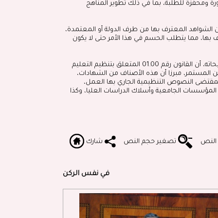
ورة ومحفزة للطلبة، بما في ذلك تطوير المناهج
 الشواهد المعترف بها من طرف الدولة أو المعتمدة،
بها، مما يتطلب الحسم في هذا الأمر حتى لا يكون
وذكر السيد ميراوي وزير التعليم العالي والبحث العلمي والابتكار في توضيحاته، أن القانون رقم 01.00 المتعلق بتنظيم التعليم
ين المستمر، مبرزا أن هذه الأصناف من الشهادات،
بمقتضى النصوص التنظيمية الجاري بها العمل،
لصادر في 7 يونيو 2004 بتحديد اختصاص المؤسسات الجامعية وأسلاك الدراسات العليا، وكذا
 النص
تصغير حجم النص
شارك
في نفس الركن