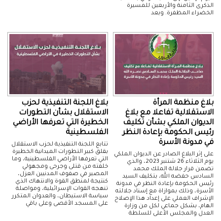
الذكرى الثامنة والأربعين للمسيرة
الخضراء المظفرة. وبعد
​بلاغ منظمة المرأة
بلاغ اللجنة التنفيذية لحزب
الاستقلالية تفاعلا مع بلاغ
الاستقلال بشأن التطورات
الديوان الملكي بشأن تكليف
الخطيرة التي تعرفها الأراضي
رئيس الحكومة بإعادة النظر
الفلسطينية
في مدونة الأسرة
تتابع اللجنة التنفيذية لحزب الاستقلال
بقلق كبير التطورات الميدانية الخطيرة
على إثر البلاغ الصادر عن الديوان الملكي
التي تعرفها الأراضي الفلسطينية، وما
يوم الثلاثاء 26 شتنبر 2023، والذي
خلفته من قتلى وجرحى ومجهولي
تضمن قرار جلالة الملك محمد
المصير في صفوف المدنيين العزل،
السادس حفضه الله، بتكليف السيد
كنتيجة لمنطق القوة والانتهاك الذي
رئيس الحكومة بإعادة النظر في مدونة
تنهجه القوات الإسرائيلية، ومواصلة
الأسرة، وذلك بموازاة مع إسناد جلالته
سياسة الاستيطان، والعدوان المتكرر
الإشراف العملي على إعداد هذا الإصلاح
على المسجد الأقصى وعلى باقي
الهام، بشكل جماعي لكل من وزارة
العدل والمجلس الأعلى للسلطة