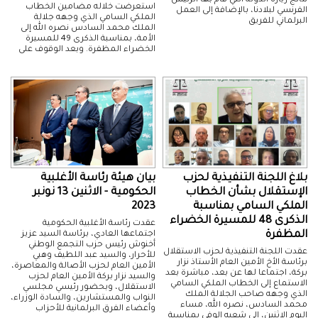
نتائج زيارة الدولة التي قام بها الرئيس
استعرضت خلاله مضامين الخطاب
الفرنسي لبلادنا، بالإضافة إلى العمل
الملكي السامي الذي وجهه جلالة
البرلماني للفريق
الملك محمد السادس نصره الله إلى
الأمة، بمناسبة الذكرى 49 للمسيرة
الخضراء المظفرة. وبعد الوقوف على
بلاغ اللجنة التنفيذية لحزب
بيان هيئة رئاسة الأغلبية
الإستقلال بشأن الخطاب
الحكومية - الاثنين 13 نونبر
الملكي السامي بمناسبة
2023
الذكرى 48 للمسيرة الخضراء
عقدت رئاسة الأغلبية الحكومية
المظفرة
اجتماعها العادي، برئاسة السيد عزيز
أخنوش رئيس حزب التجمع الوطني
عقدت اللجنة التنفيذية لحزب الاستقلال
للأحرار، والسيد عبد اللطيف وهبي
برئاسة الأخ الأمين العام الأستاذ نزار
الأمين العام لحزب الأصالة والمعاصرة،
بركة، اجتماعا لها عن بعد، مباشرة بعد
والسيد نزار بركة الأمين العام لحزب
الاستماع إلى الخطاب الملكي السامي
الاستقلال، وبحضور رئيسي مجلسي
الذي وجهه صاحب الجلالة الملك
النواب والمستشارين، والسادة الوزراء،
محمد السادس، نصره الله، مساء
وأعضاء الفرق البرلمانية للأحزاب
اليوم الإثنين، إلى شعبه الوفي بمناسبة