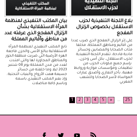
بلاغ اللجنة التنفيذية لحزب
بيان المكتب التنفيذي لمنظمة
الاستقلال بخصوص الزلزال
المرأة الاستقلالية بشأن
المفجع
الزلزال المفجع الذي عرفته عدد
من مناطق وأقاليم المملكة
على إثر الزلزال المفجع الذي ضرب عددا
من اقاليم ومناطق المملكة، مخلفا
تابع المكتب التنفيذي لمنظمة المرأة
مئات الضحايا والمصابين وخسائر
الاستقلالية ببالغ الأسى والحزن فاجعة
مادية فادحة، تتقدم اللجنة التنفيذية
الهزة الأرضية التي ضربت منطقة الحوز
لحزب الاستقلال، بكل أسى وحزن،
والمناطق المجاورة لها والتي امتدت
بإسم جميع مكونات الحزب من
لعدد من مدن المملكة يوم 08 شتنبر
تنظيمات ومؤسسات موازية وروابط
2023 ليلا وما خلفته من خسائر
مهنية، بأحر التعازي وأصدق عبارات
جسيمة همت الأرواح والبنيات التحتية..
المواساة لأسر الضحايا وللشعب
وإذ يعبر المكتب التنفيذي باسمه
المغربي
وباسم كافة مناضلات
1
2
3
4
5
»
...
25