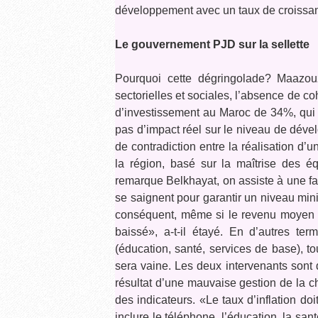
développement avec un taux de croissan
Le gouvernement PJD sur la sellette
Pourquoi cette dégringolade? Maazouz
sectorielles et sociales, l’absence de coh
d’investissement au Maroc de 34%, qui 
pas d’impact réel sur le niveau de dév
de contradiction entre la réalisation 
la région, basé sur la maîtrise des éq
remarque Belkhayat, on assiste à une fai
se saignent pour garantir un niveau min
conséquent, même si le revenu moyen 
baissé», a-t-il étayé. En d’autres te
(éducation, santé, services de base), t
sera vaine. Les deux intervenants sont d’
résultat d’une mauvaise gestion de la c
des indicateurs. «Le taux d’inflation do
inclure le téléphone, l’éducation, la s