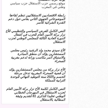
موقع رسمي حزب الاستقلال حزب سياسي
وطني في المغرب
رابطة الاقتصاديين الاستقلاليين تنظم لقاءها
الموضوعاتي الجهوي الثاني بفاس حول دعم
القدرة الشرائية للأسر
النص الكامل للعرض السياسي والتنظيمي للأخ
نزار بركة الأمين العام للحزب في أشغال
الدورة العادية الثالثة للمجلس الوطني لحزب
الاستقلال
الأخ سيدي محمد ولد الرشيد رئيس مجلس
المستشارين يؤكد أن منطق المبادرة
والاستباق أثمر مكاسب وزانة لدعم مغربية
الصحراء
الأخ نزار بركة من مجلس المستشارين يؤكد
أن قضية الصحراء المغربية تدخل مرحلة
الحسم و2025 سنة التوطيد النهائي للوحدة
الترابية للمملكة
النص الكامل لكلمة الأخ نزار بركة الأمين العام
لحزب الاستقلال في المهرجان الخطابي
الوطني تخليدا للذكرى 81 لتقديم وثيقة
المطالبة بالاستقلال