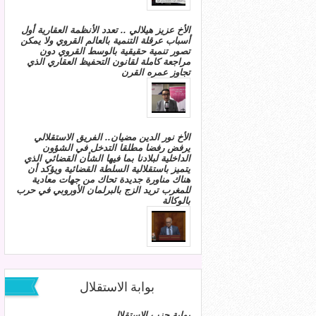
الأخ عزيز هيلالي .. تعدد الأنظمة العقارية أول
أسباب عرقلة التنمية بالعالم القروي ولا يمكن
تصور تنمية حقيقية بالوسط القروي دون
مراجعة كاملة لقانون التحفيظ العقاري الذي
تجاوز عمره القرن
الأخ نور الدين مضيان.. الفريق الاستقلالي
يرفض رفضا مطلقا التدخل في الشؤون
الداخلية لبلادنا بما فيها الشأن القضائي الذي
يتميز باستقلالية السلطة القضائية ويؤكد أن
هناك مناورة جديدة تحاك من جهات معادية
للمغرب تريد الزج بالبرلمان الأوروبي في حرب
بالوكالة
بوابة الاستقلال
بوابة حزب الاستقلال