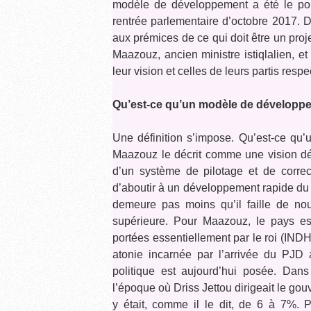
modèle de développement a été le poin
rentrée parlementaire d’octobre 2017. D
aux prémices de ce qui doit être un proje
Maazouz, ancien ministre istiqlalien, et
leur vision et celles de leurs partis respec
Qu’est-ce qu’un modèle de développ
Une définition s’impose. Qu’est-ce qu
Maazouz le décrit comme une vision décl
d’un système de pilotage et de correc
d’aboutir à un développement rapide du 
demeure pas moins qu’il faille de no
supérieure. Pour Maazouz, le pays es
portées essentiellement par le roi (INDH
atonie incarnée par l’arrivée du PJD 
politique est aujourd’hui posée. Dan
l’époque où Driss Jettou dirigeait le go
y était, comme il le dit, de 6 à 7%. P