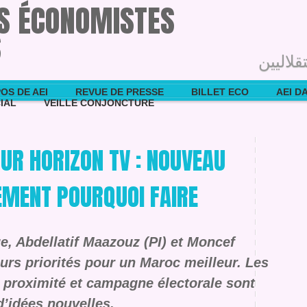
ES ÉCONOMISTES
S
قلاليين
OS DE AEI
REVUE DE PRESSE
BILLET ECO
AEI D
IAL
VEILLE CONJONCTURE
UR HORIZON TV : NOUVEAU
EMENT POURQUOI FAIRE
e, Abdellatif Maazouz (PI) et Moncef
eurs priorités pour un Maroc meilleur. Les
de proximité et campagne électorale sont
d’idées nouvelles.