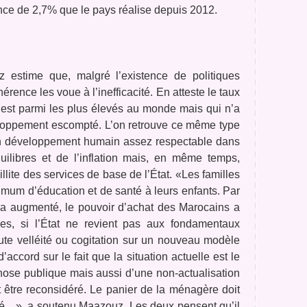
ce de 2,7% que le pays réalise depuis 2012.
 estime que, malgré l’existence de politiques
érence les voue à l’inefficacité. En atteste le taux
est parmi les plus élevés au monde mais qui n’a
eloppement escompté. L’on retrouve ce même type
d’un développement humain assez respectable dans
uilibres et de l’inflation mais, en même temps,
llite des services de base de l’État. «Les familles
imum d’éducation et de santé à leurs enfants. Par
a augmenté, le pouvoir d’achat des Marocains a
rmes, si l’État ne revient pas aux fondamentaux
oute velléité ou cogitation sur un nouveau modèle
accord sur le fait que la situation actuelle est le
hose publique mais aussi d’une non-actualisation
it être reconsidéré. Le panier de la ménagère doit
anté…», a soutenu Maazouz. Les deux pensent qu’il