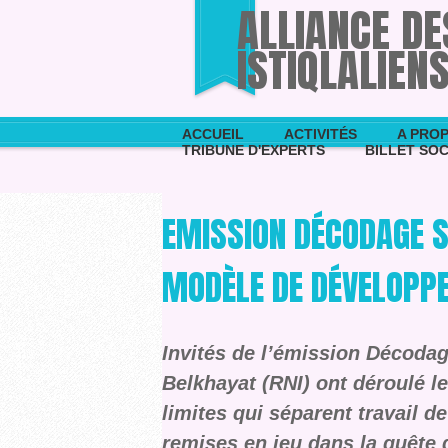
ALLIANCE D
ISTIQLALIEN
ACCUEIL
ACTIVITÉS
A PROP
TRIBUNE D'EXPERTS
BILLET SOC
EMISSION DÉCODAGE S
MODÈLE DE DÉVELOPP
Invités de l’émission Décodag
Belkhayat (RNI) ont déroulé l
limites qui séparent travail 
remises en jeu dans la quête 