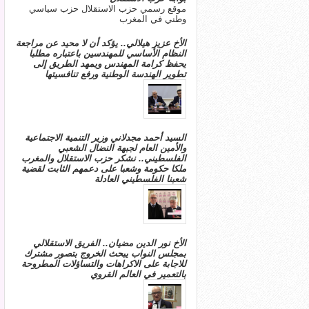
موقع رسمي حزب الاستقلال حزب سياسي
وطني في المغرب
الأخ عزيز هيلالي.. يؤكد أن لا محيد عن مراجعة
النظام الأساسي للمهندسين باعتباره مطلبا
يحفظ كرامة المهندس ويمهد الطريق إلى
تطوير الهندسة الوطنية ورفع تنافسيتها
السيد أحمد مجدلاني وزير التنمية الاجتماعية
والأمين العام لجبهة النضال الشعبي
الفلسطيني.. نشكر حزب الاستقلال والمغرب
ملكا حكومة وشعبا على دعمهم الثابت لقضية
شعبنا الفلسطيني العادلة
الأخ نور الدين مضيان.. الفريق الاستقلالي
بمجلس النواب يبحث الخروج بتصور مشترك
للاجابة على الاكراهات والتساؤلات المطروحة
بالتعمير في العالم القروي