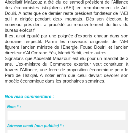
Abdellatif Maâzouz a été élu ce samedi président de l'Alliance
des économistes istiqlaliens (AEI) en remplacement de Adil
Douiri. A noter que ce dernier reste président fondateur de l'AEI
qu'il a dirigée pendant deux mandats. Dès son élection, le
nouveau président a procédé au renouvellement du tiers du
bureau exécutif.
Il est ainsi épaulé par une poignée d'experts chacun dans son
domaine respectif. Parmi les nouveaux dirigeants de l'AEI
figurent l'ancien ministre de l'Energie, Fouad Douiri, et l'ancien
directeur d'Al Omrane Fès, Mehdi Sebti, entre autres.
Signalons que Abdellatif Maâzouz est élu pour un mandat de 3
ans. L'ex-ministre du Commerce exterieur veut constituer, à
travers l'Alliance, une force de proposition économique pour le
Parti de l'Istiqlal. A noter enfin que celui devrait dévoiler son
modèle économique dans les prochaines semaines.
Nouveau commentaire :
Nom * :
Adresse email (non publiée) * :