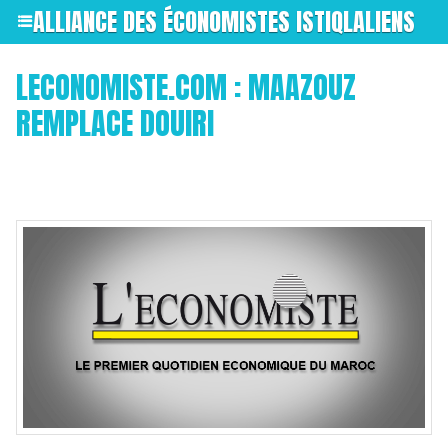
ALLIANCE DES ÉCONOMISTES ISTIQLALIENS
LECONOMISTE.COM : MAAZOUZ
REMPLACE DOUIRI