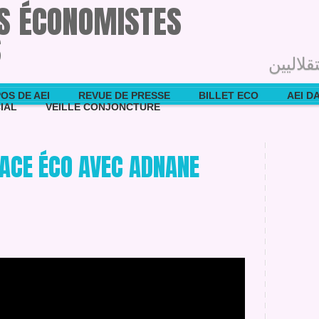
ES ÉCONOMISTES
S
قلاليين
OS DE AEI
REVUE DE PRESSE
BILLET ECO
AEI D
IAL
VEILLE CONJONCTURE
 FACE ÉCO AVEC ADNANE