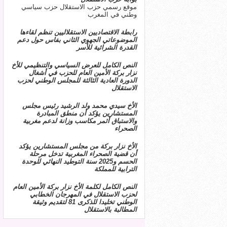
موقع رسمي حزب الاستقلال حزب سياسي
وطني في المغرب
رابطة الاقتصاديين الاستقلاليين تنظم لقاءها
الموضوعاتي الجهوي الثاني بفاس حول دعم
القدرة الشرائية للأسر
النص الكامل للعرض السياسي والتنظيمي للأخ
نزار بركة الأمين العام للحزب في أشغال
الدورة العادية الثالثة للمجلس الوطني لحزب
الاستقلال
الأخ سيدي محمد ولد الرشيد رئيس مجلس
المستشارين يؤكد أن منطق المبادرة
والاستباق أثمر مكاسب وزانة لدعم مغربية
الصحراء
الأخ نزار بركة من مجلس المستشارين يؤكد
أن قضية الصحراء المغربية تدخل مرحلة
الحسم و2025 سنة التوطيد النهائي للوحدة
الترابية للمملكة
النص الكامل لكلمة الأخ نزار بركة الأمين العام
لحزب الاستقلال في المهرجان الخطابي
الوطني تخليدا للذكرى 81 لتقديم وثيقة
المطالبة بالاستقلال