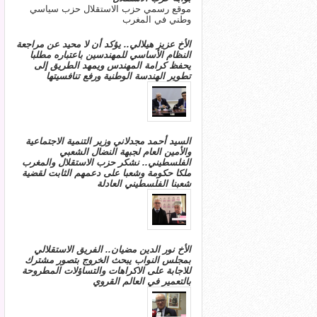
موقع رسمي حزب الاستقلال حزب سياسي
وطني في المغرب
الأخ عزيز هيلالي.. يؤكد أن لا محيد عن مراجعة
النظام الأساسي للمهندسين باعتباره مطلبا
يحفظ كرامة المهندس ويمهد الطريق إلى
تطوير الهندسة الوطنية ورفع تنافسيتها
السيد أحمد مجدلاني وزير التنمية الاجتماعية
والأمين العام لجبهة النضال الشعبي
الفلسطيني.. نشكر حزب الاستقلال والمغرب
ملكا حكومة وشعبا على دعمهم الثابت لقضية
شعبنا الفلسطيني العادلة
الأخ نور الدين مضيان.. الفريق الاستقلالي
بمجلس النواب يبحث الخروج بتصور مشترك
للاجابة على الاكراهات والتساؤلات المطروحة
بالتعمير في العالم القروي