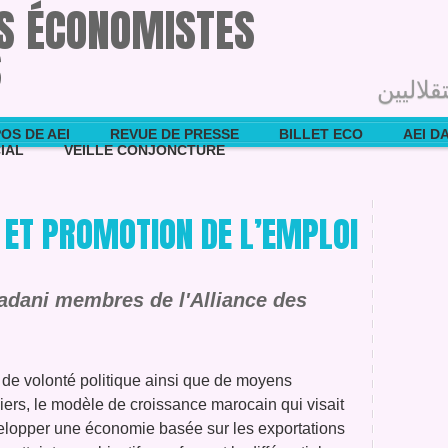
ES ÉCONOMISTES
S
قلاليين
OS DE AEI
REVUE DE PRESSE
BILLET ECO
AEI D
IAL
VEILLE CONJONCTURE
ET PROMOTION DE L’EMPLOI
adani membres de l'Alliance des
 de volonté politique ainsi que de moyens
iers, le modèle de croissance marocain qui visait
elopper une économie basée sur les exportations