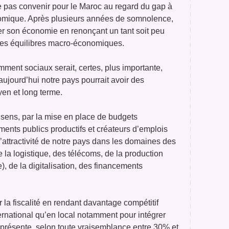
le pas convenir pour le Maroc au regard du gap à
nomique. Après plusieurs années de somnolence,
cer son économie en renonçant un tant soit peu
 des équilibres macro-économiques.
mment sociaux serait, certes, plus importante,
ujourd’hui notre pays pourrait avoir des
en et long terme.
 sens, par la mise en place de budgets
ents publics productifs et créateurs d’emplois
l’attractivité de notre pays dans les domaines des
de la logistique, des télécoms, de la production
), de la digitalisation, des financements
r la fiscalité en rendant davantage compétitif
nternational qu’en local notamment pour intégrer
 représente, selon toute vraisemblance entre 30% et