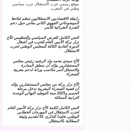
موقع رسمي حزب الاستقلال حزب سياسي
وطني في المغرب
رابطة الاقتصاديين الاستقلاليين تنظم لقاءها
الموضوعاتي الجهوي الثاني بفاس حول دعم
القدرة الشرائية للأسر
النص الكامل للعرض السياسي والتنظيمي للأخ
نزار بركة الأمين العام للحزب في أشغال
الدورة العادية الثالثة للمجلس الوطني لحزب
الاستقلال
الأخ سيدي محمد ولد الرشيد رئيس مجلس
المستشارين يؤكد أن منطق المبادرة
والاستباق أثمر مكاسب وزانة لدعم مغربية
الصحراء
الأخ نزار بركة من مجلس المستشارين يؤكد
أن قضية الصحراء المغربية تدخل مرحلة
الحسم و2025 سنة التوطيد النهائي للوحدة
الترابية للمملكة
النص الكامل لكلمة الأخ نزار بركة الأمين العام
لحزب الاستقلال في المهرجان الخطابي
الوطني تخليدا للذكرى 81 لتقديم وثيقة
المطالبة بالاستقلال