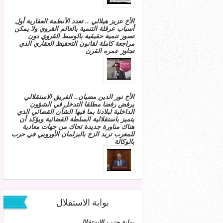
الأخ عزيز هيلالي .. تعدد الأنظمة العقارية أول
أسباب عرقلة التنمية بالعالم القروي ولا يمكن
تصور تنمية حقيقية بالوسط القروي دون
مراجعة كاملة لقانون التحفيظ العقاري الذي
تجاوز عمره القرن
الأخ نور الدين مضيان.. الفريق الاستقلالي
يرفض رفضا مطلقا التدخل في الشؤون
الداخلية لبلادنا بما فيها الشأن القضائي الذي
يتميز باستقلالية السلطة القضائية ويؤكد أن
هناك مناورة جديدة تحاك من جهات معادية
للمغرب تريد الزج بالبرلمان الأوروبي في حرب
بالوكالة
بوابة الاستقلال
بوابة حزب الاستقلال