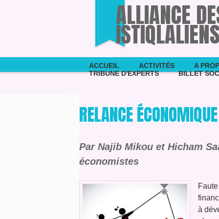
ALLIANCE D
ISTIQLALIEN
ACCUEIL
ACTIVITÉS
A PROP
TRIBUNE D'EXPERTS
BILLET SOC
RELANCE ÉCONOMIQUE 
Par Najib Mikou et Hicham Sa
économistes
Faute
financ
à dév