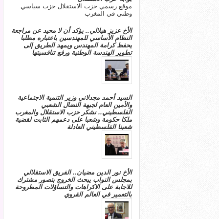
موقع رسمي حزب الاستقلال حزب سياسي
وطني في المغرب
الأخ عزيز هيلالي.. يؤكد أن لا محيد عن مراجعة
النظام الأساسي للمهندسين باعتباره مطلبا
يحفظ كرامة المهندس ويمهد الطريق إلى
تطوير الهندسة الوطنية ورفع تنافسيتها
السيد أحمد مجدلاني وزير التنمية الاجتماعية
والأمين العام لجبهة النضال الشعبي
الفلسطيني.. نشكر حزب الاستقلال والمغرب
ملكا حكومة وشعبا على دعمهم الثابت لقضية
شعبنا الفلسطيني العادلة
الأخ نور الدين مضيان.. الفريق الاستقلالي
بمجلس النواب يبحث الخروج بتصور مشترك
للاجابة على الاكراهات والتساؤلات المطروحة
بالتعمير في العالم القروي