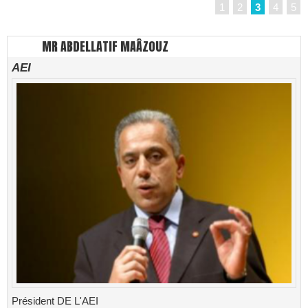
1
2
3
4
5
MR ABDELLATIF MAÂZOUZ
AEI
Président DE L'AEI